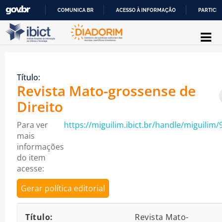
COMUNICA BR
ACESSO À INFORMAÇÃO
PARTICIP
Pular para o conteúdo
IR
PARA
O
Título:
CONTEÚDO
Revista Mato-grossense de
Direito
Para ver
https://miguilim.ibict.br/handle/miguilim/
mais
informações
do item
acesse:
Gerar política editorial
Detalhes bibliográficos
Título:
Revista Mato-