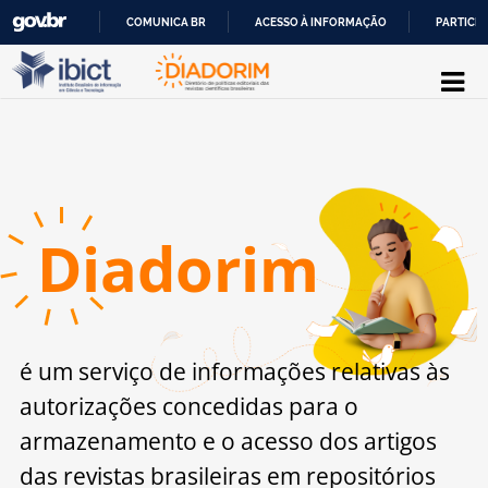
COMUNICA BR
ACESSO À INFORMAÇÃO
PARTICIP
Pular para o conteúdo
IR
PARA
O
CONTEÚDO
D
iadorim
é um serviço de informações relativas às
autorizações concedidas para o
armazenamento
e o acesso dos artigos
das revistas brasileiras
em repositórios