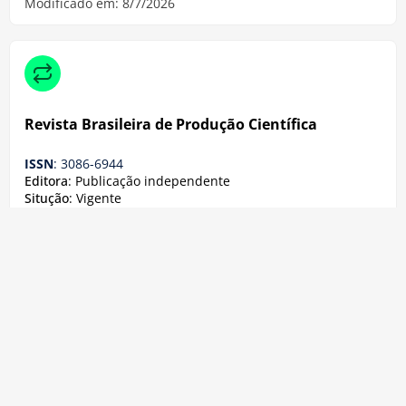
Modificado em: 8/7/2026
Revista Brasileira de Produção Científica
ISSN
: 3086-6944
Editora
: Publicação independente
Situção
: Vigente
Modificado em: 8/7/2026
Revista Brasileira de Cannabis
ISSN
: 2965-0771
Editora
: Associação Brasileira de Estudos da Cannabis