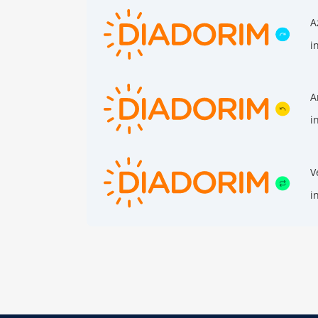
A
i
A
i
V
i