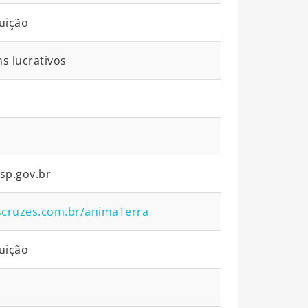
uição
ns lucrativos
sp.gov.br
scruzes.com.br/animaTerra
uição