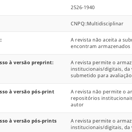
2526-1940
CNPQ::Multidisciplinar
:
A revista não aceita a su
encontram armazenados 
so à versão preprint:
A revista permite o arma
institucionais/digitais, 
submetido para avaliação
so à versão pós-print
A revista não permite o 
repositórios institucionai
autor
so à versão pós-prints
A revista permite o arma
institucionais/digitais, da