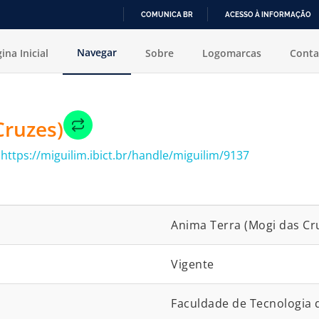
COMUNICA BR
ACESSO À INFORMAÇÃO
IR
Navegar
ina Inicial
Sobre
Logomarcas
Conta
PARA
O
CONTEÚDO
Cruzes)
:
https://miguilim.ibict.br/handle/miguilim/9137
Anima Terra (Mogi das Cr
Vigente
Faculdade de Tecnologia 