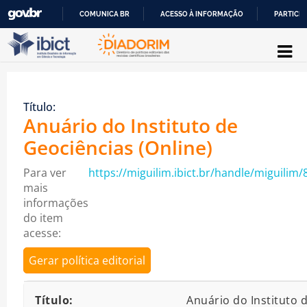
COMUNICA BR
ACESSO À INFORMAÇÃO
PARTICIP
Pular para o conteúdo
IR
PARA
O
Título:
CONTEÚDO
Anuário do Instituto de
Geociências (Online)
Para ver
https://miguilim.ibict.br/handle/miguilim/
mais
informações
do item
acesse:
Gerar política editorial
Detalhes bibliográficos
Título:
Anuário do Instituto 