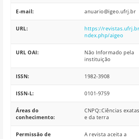
E-mail:
anuario@igeo.ufrj.br
URL:
https://revistas.ufrj.br
ndex.php/aigeo
URL OAI:
Não Informado pela
instituição
ISSN:
1982-3908
ISSN-L:
0101-9759
Áreas do
CNPQ::Ciências exata
conhecimento:
e da terra
Permissão de
A revista aceita a