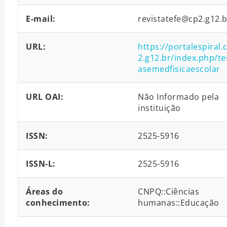
E-mail:
revistatefe@cp2.g12.b
URL:
https://portalespiral.
2.g12.br/index.php/t
asemedfisicaescolar
URL OAI:
Não Informado pela
instituição
ISSN:
2525-5916
ISSN-L:
2525-5916
Áreas do
CNPQ::Ciências
conhecimento:
humanas::Educação