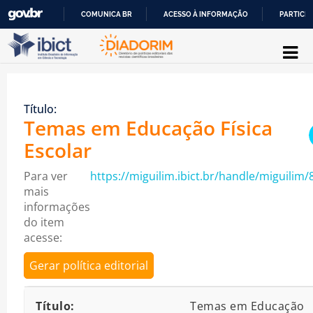
COMUNICA BR
ACESSO À INFORMAÇÃO
PARTICIP
Pular para o conteúdo
IR
PARA
O
Título:
CONTEÚDO
Temas em Educação Física
Escolar
Para ver
https://miguilim.ibict.br/handle/miguilim/
mais
informações
do item
acesse:
Gerar política editorial
Detalhes bibliográficos
Título:
Temas em Educação