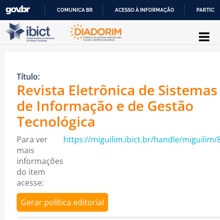
COMUNICA BR
ACESSO À INFORMAÇÃO
PARTICIP
Pular para o conteúdo
IR
PARA
O
Título:
CONTEÚDO
Revista Eletrônica de Sistemas
de Informação e de Gestão
Tecnológica
Para ver
https://miguilim.ibict.br/handle/miguilim/
mais
informações
do item
acesse:
Gerar política editorial