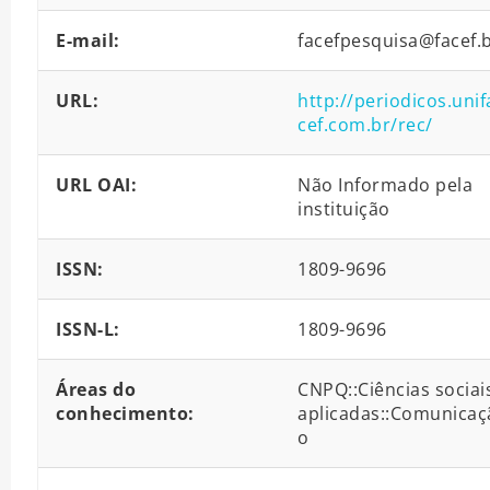
E-mail:
facefpesquisa@facef.
URL:
http://periodicos.unif
cef.com.br/rec/
URL OAI:
Não Informado pela
instituição
ISSN:
1809-9696
ISSN-L:
1809-9696
Áreas do
CNPQ::Ciências sociai
conhecimento:
aplicadas::Comunicaç
o