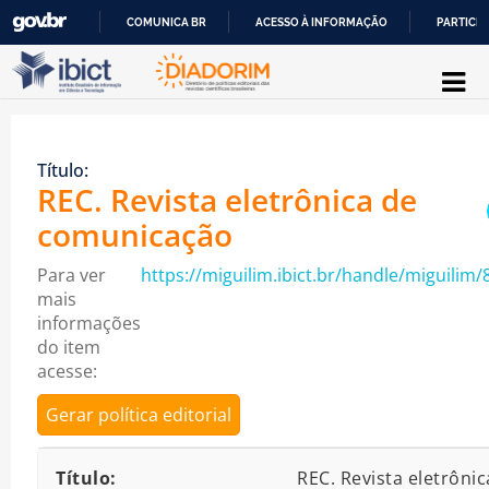
COMUNICA BR
ACESSO À INFORMAÇÃO
PARTICIP
Pular para o conteúdo
IR
PARA
O
Título:
CONTEÚDO
REC. Revista eletrônica de
comunicação
Para ver
https://miguilim.ibict.br/handle/miguilim/
mais
informações
do item
acesse:
Gerar política editorial
Detalhes bibliográficos
Título:
REC. Revista eletrônic