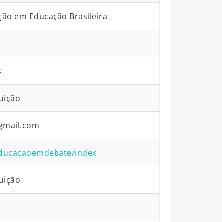
ão em Educação Brasileira
s
uição
gmail.com
/educacaoemdebate/index
uição