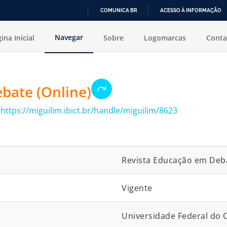
COMUNICA BR
ACESSO À INFORMAÇÃO
IR
Navegar
ina Inicial
Sobre
Logomarcas
Conta
PARA
O
CONTEÚDO
bate (Online)
:
https://miguilim.ibict.br/handle/miguilim/8623
Revista Educação em Deba
Vigente
Universidade Federal do 