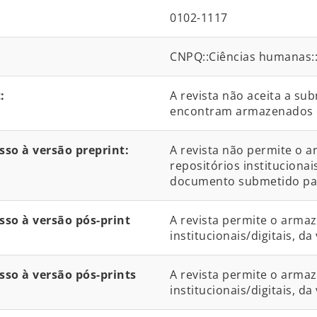
0102-1117
CNPQ::Ciências humanas:
:
A revista não aceita a su
encontram armazenados 
so à versão preprint:
A revista não permite o 
repositórios institucionai
documento submetido par
so à versão pós-print
A revista permite o arma
institucionais/digitais, d
so à versão pós-prints
A revista permite o arma
institucionais/digitais, da