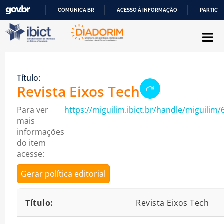
COMUNICA BR
ACESSO À INFORMAÇÃO
PARTICIP
Pular para o conteúdo
IR
PARA
O
Título:
CONTEÚDO
Revista Eixos Tech
Para ver
https://miguilim.ibict.br/handle/miguilim/
mais
informações
do item
acesse:
Gerar política editorial
Detalhes bibliográficos
Título:
Revista Eixos Tech