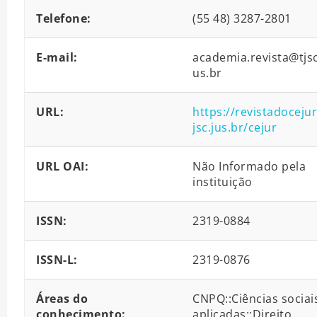
Telefone:
(55 48) 3287-2801
E-mail:
academia.revista@tjsc
us.br
URL:
https://revistadocejur
jsc.jus.br/cejur
URL OAI:
Não Informado pela
instituição
ISSN:
2319-0884
ISSN-L:
2319-0876
Áreas do
CNPQ::Ciências sociai
conhecimento:
aplicadas::Direito