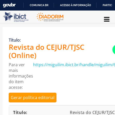
COMUNICA BR
ACESSO À INFORMAÇÃO
PARTICIP
Pular para o conteúdo
IR
PARA
O
Título:
CONTEÚDO
Revista do CEJUR/TJSC
(Online)
Para ver
https://miguilim.ibict.br/handle/miguilim/
mais
informações
do item
acesse:
Gerar política editorial
Detalhes bibliográficos
Título:
Revista do CEJUR/TJSC