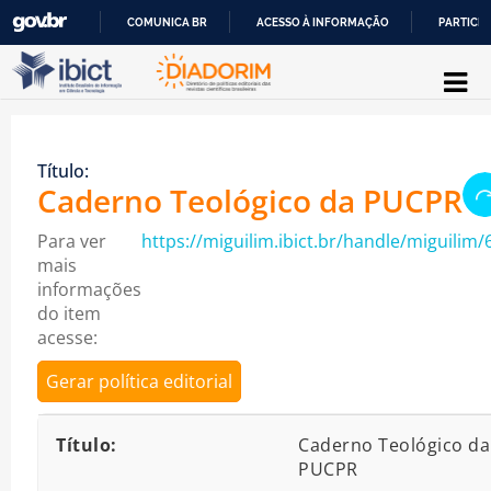
COMUNICA BR
ACESSO À INFORMAÇÃO
PARTICIP
Pular para o conteúdo
IR
PARA
O
Título:
CONTEÚDO
Caderno Teológico da PUCPR
Para ver
https://miguilim.ibict.br/handle/miguilim/
mais
informações
do item
acesse:
Gerar política editorial
Detalhes bibliográficos
Título:
Caderno Teológico da
PUCPR