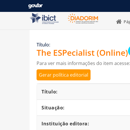
Pular para o conteúdo
Pág
Título:
The ESPecialist (Online)
Para ver mais informações do item acesse
Gerar política editorial
Detalhes bibliográficos
Título:
Situação:
Instituição editora: