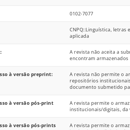
0102-7077
CNPQ::Linguística, letras e
aplicada
:
A revista não aceita a su
encontram armazenados 
so à versão preprint:
A revista não permite o 
repositórios institucionai
documento submetido par
so à versão pós-print
A revista permite o arma
institucionais/digitais, d
so à versão pós-prints
A revista permite o arma