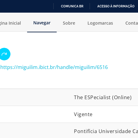
COMUNICA BR
ACESSO À INFORMAÇÃO
IR
Navegar
ina Inicial
Sobre
Logomarcas
Conta
PARA
O
CONTEÚDO
:
https://miguilim.ibict.br/handle/miguilim/6516
The ESPecialist (Online)
Vigente
Pontifícia Universidade C