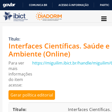
COMUNICA BR
ACESSO À INFORMAÇÃO
PARTICIP
Pular para o conteúdo
IR
PARA
O
Título:
CONTEÚDO
Interfaces Científicas. Saúde e
Ambiente (Online)
Para ver
https://miguilim.ibict.br/handle/miguilim/
mais
informações
do item
acesse:
Gerar política editorial
Detalhes bibliográficos
Título:
Interfaces Científicas.