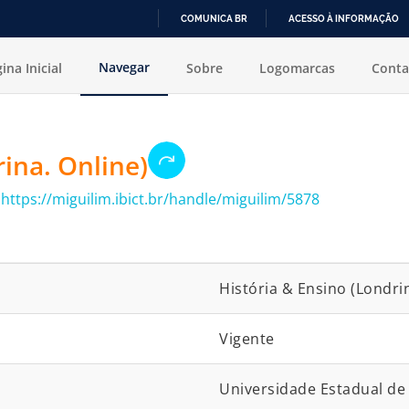
COMUNICA BR
ACESSO À INFORMAÇÃO
IR
Navegar
ina Inicial
Sobre
Logomarcas
Conta
PARA
O
CONTEÚDO
rina. Online)
:
https://miguilim.ibict.br/handle/miguilim/5878
História & Ensino (Londrin
Vigente
Universidade Estadual de