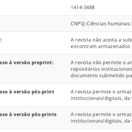
1414-3488
CNPQ::Ciências humanas::
:
A revista não aceita a su
encontram armazenados 
so à versão preprint:
A revista não permite o 
repositórios institucionai
documento submetido par
so à versão pós-print
A revista permite o arma
institucionais/digitais, d
so à versão pós-prints
A revista permite o arma
institucionais/digitais, da