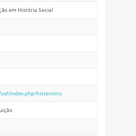
ão em História Social
s/uel/index.php/histensino
uição