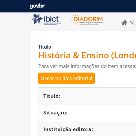
Pular para o conteúdo
Pág
Título:
História & Ensino (Lond
Para ver mais informações do item acesse
Gerar política editorial
Detalhes bibliográficos
Título:
Situação:
Instituição editora: