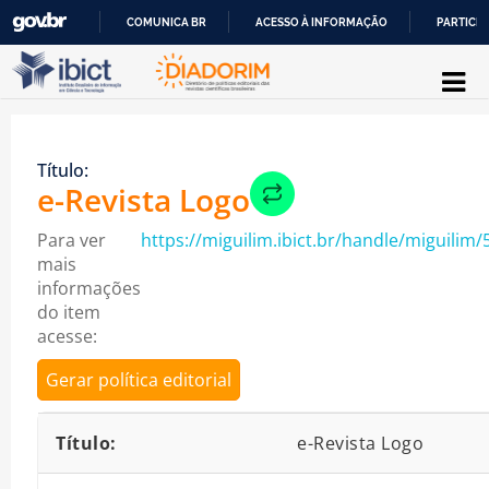
COMUNICA BR
ACESSO À INFORMAÇÃO
PARTICIP
Pular para o conteúdo
IR
PARA
O
Título:
CONTEÚDO
e-Revista Logo
Para ver
https://miguilim.ibict.br/handle/miguilim/
mais
informações
do item
acesse:
Gerar política editorial
Detalhes bibliográficos
Título:
e-Revista Logo