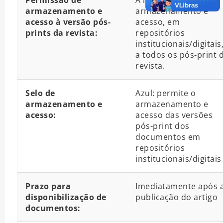
Permissão de
A revista permite o
armazenamento e
armazenamento e
acesso à versão pós-
acesso, em
prints da revista:
repositórios
institucionais/digitais
a todos os pós-print 
revista.
Selo de
Azul: permite o
armazenamento e
armazenamento e
acesso:
acesso das versões
pós-print dos
documentos em
repositórios
institucionais/digitais
Prazo para
Imediatamente após 
disponibilização de
publicação do artigo
documentos: