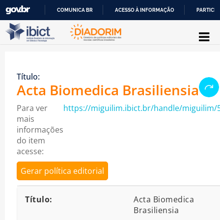
COMUNICA BR
ACESSO À INFORMAÇÃO
PARTICIP
Pular para o conteúdo
IR
PARA
O
Título:
CONTEÚDO
Acta Biomedica Brasiliensia
Para ver
https://miguilim.ibict.br/handle/miguilim/
mais
informações
do item
acesse:
Gerar política editorial
Detalhes bibliográficos
Título:
Acta Biomedica
Brasiliensia