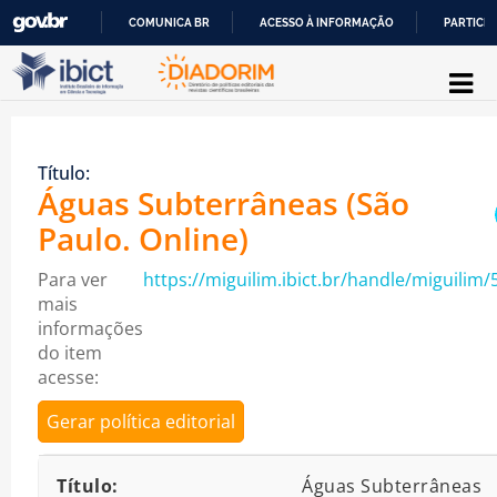
COMUNICA BR
ACESSO À INFORMAÇÃO
PARTICIP
Pular para o conteúdo
IR
PARA
O
Título:
CONTEÚDO
Águas Subterrâneas (São
Paulo. Online)
Para ver
https://miguilim.ibict.br/handle/miguilim/
mais
informações
do item
acesse:
Gerar política editorial
Detalhes bibliográficos
Título:
Águas Subterrâneas