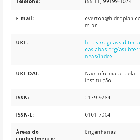
Telefone:
(55 11) 99199-1074
E-mail:
everton@hidroplan.c
m.br
URL:
https://aguassubterr
eas.abas.org/asubter
neas/index
URL OAI:
Não Informado pela
instituição
ISSN:
2179-9784
ISSN-L:
0101-7004
Áreas do
Engenharias
conhecimento: