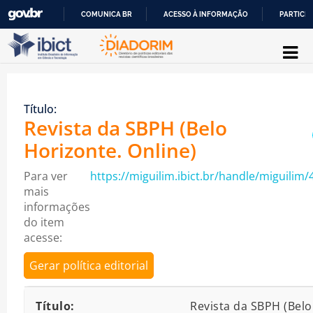
COMUNICA BR
ACESSO À INFORMAÇÃO
PARTICIP
Pular para o conteúdo
IR
PARA
O
Título:
CONTEÚDO
Revista da SBPH (Belo
Horizonte. Online)
Para ver
https://miguilim.ibict.br/handle/miguilim/
mais
informações
do item
acesse:
Gerar política editorial
Detalhes bibliográficos
Título:
Revista da SBPH (Belo