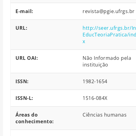
E-mail:
revista@pgie.ufrgs.br
URL:
http://seer.ufrgs.br/In
EducTeoriaPratica/in
x
URL OAI:
Não Informado pela
instituição
ISSN:
1982-1654
ISSN-L:
1516-084X
Áreas do
Ciências humanas
conhecimento: