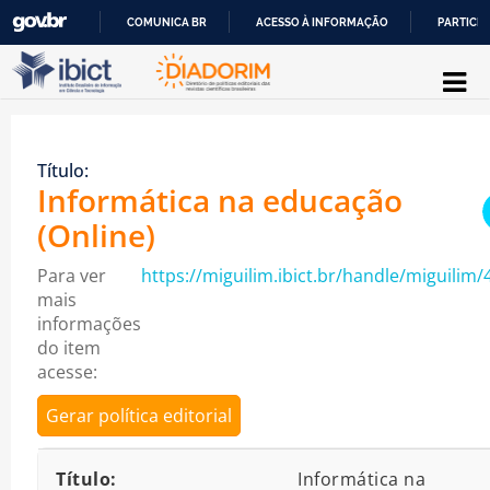
COMUNICA BR
ACESSO À INFORMAÇÃO
PARTICIP
Pular para o conteúdo
IR
PARA
O
Título:
CONTEÚDO
Informática na educação
(Online)
Para ver
https://miguilim.ibict.br/handle/miguilim/
mais
informações
do item
acesse:
Gerar política editorial
Detalhes bibliográficos
Título:
Informática na