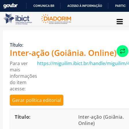
COMUNICA BR
ACESSO À INFORMAÇÃO
PARTICIP
Pular para o conteúdo
IR
PARA
O
Título:
CONTEÚDO
Inter-ação (Goiânia. Online)
Para ver
https://miguilim.ibict.br/handle/miguilim/
mais
informações
do item
acesse:
Gerar política editorial
Detalhes bibliográficos
Título:
Inter-ação (Goiânia.
Online)