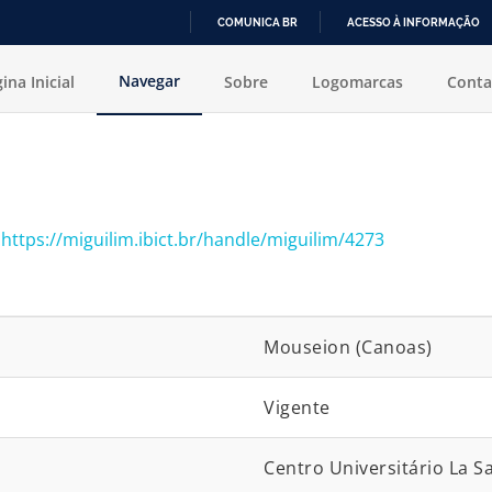
COMUNICA BR
ACESSO À INFORMAÇÃO
IR
Navegar
ina Inicial
Sobre
Logomarcas
Conta
PARA
O
CONTEÚDO
:
https://miguilim.ibict.br/handle/miguilim/4273
Mouseion (Canoas)
Vigente
Centro Universitário La Sal