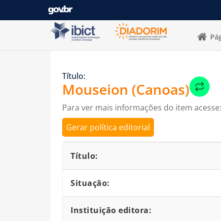
Pular para o conteúdo
Pág
Título:
Mouseion (Canoas)
Para ver mais informações do item acesse
Gerar política editorial
Detalhes bibliográficos
Título:
Situação:
Instituição editora: