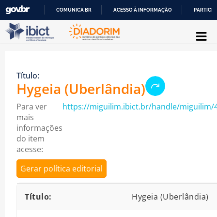
COMUNICA BR
ACESSO À INFORMAÇÃO
PARTICIP
Pular para o conteúdo
IR
PARA
O
Título:
CONTEÚDO
Hygeia (Uberlândia)
Para ver
https://miguilim.ibict.br/handle/miguilim/
mais
informações
do item
acesse:
Gerar política editorial
Detalhes bibliográficos
Título:
Hygeia (Uberlândia)