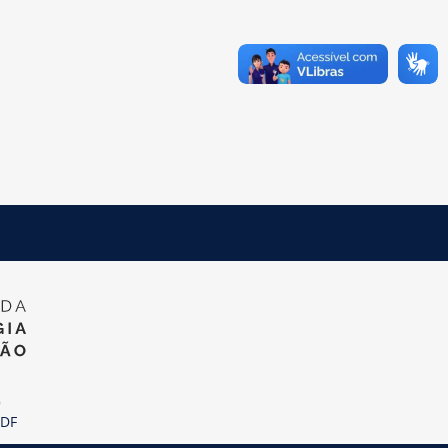
)
 DF