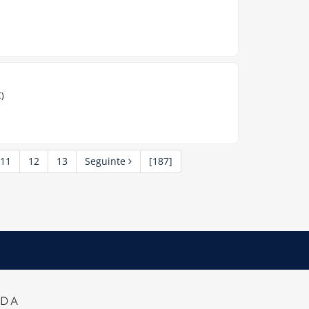
C)
11
12
13
Seguinte
[187]