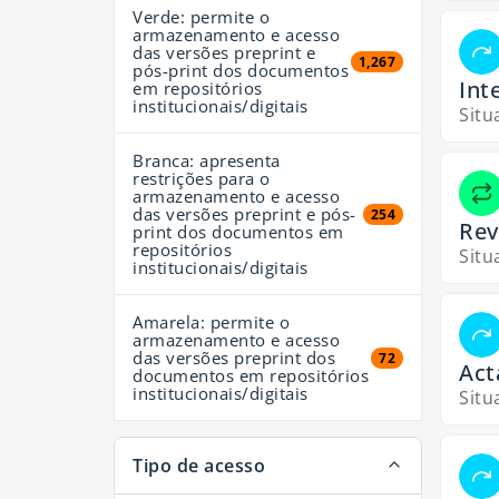
Verde: permite o
armazenamento e acesso
das versões preprint e
1,267 resultados
1,267
pós-print dos documentos
Int
em repositórios
institucionais/digitais
Situ
Branca: apresenta
restrições para o
armazenamento e acesso
das versões preprint e pós-
254 resultados
254
Rev
print dos documentos em
repositórios
Situ
institucionais/digitais
Amarela: permite o
armazenamento e acesso
das versões preprint dos
72 resultados
72
Act
documentos em repositórios
institucionais/digitais
Situ
Tipo de acesso