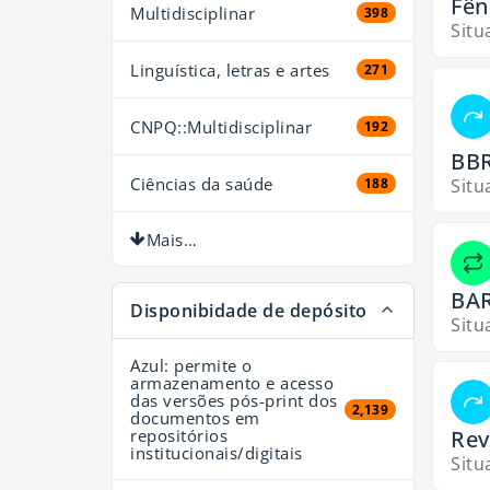
Fên
Multidisciplinar
398 resultados
398
Situ
Linguística, letras e artes
271 resultados
271
CNPQ::Multidisciplinar
192 resultados
192
BBR
Ciências da saúde
Situ
188 resultados
188
Mais…
BAR
Disponibidade de depósito
Situ
Azul: permite o
armazenamento e acesso
das versões pós-print dos
2,139 resultados
2,139
documentos em
Rev
repositórios
institucionais/digitais
Situ