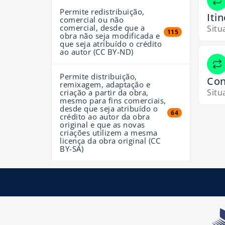
Permite redistribuição,
Iti
comercial ou não
comercial, desde que a
Situ
115 resultados
115
obra não seja modificada e
que seja atribuído o crédito
ao autor (CC BY-ND)
Permite distribuição,
Con
remixagem, adaptação e
Situ
criação a partir da obra,
mesmo para fins comerciais,
desde que seja atribuído o
64 resultados
64
crédito ao autor da obra
original e que as novas
criações utilizem a mesma
licença da obra original (CC
BY-SA)