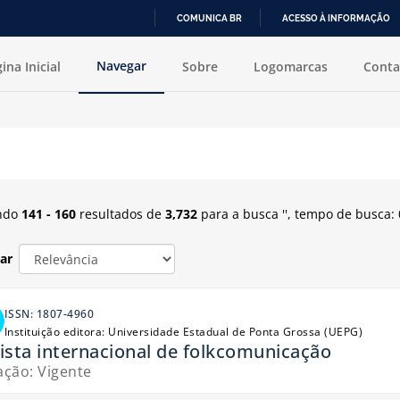
COMUNICA BR
ACESSO À INFORMAÇÃO
IR
Navegar
ina Inicial
Sobre
Logomarcas
Conta
PARA
O
CONTEÚDO
ecionado ou excluído.
ndo
141 - 160
resultados de
3,732
para a busca '
'
, tempo de busca: 
ar
ISSN: 1807-4960
Instituição editora: Universidade Estadual de Ponta Grossa (UEPG)
ista internacional de folkcomunicação
ação: Vigente