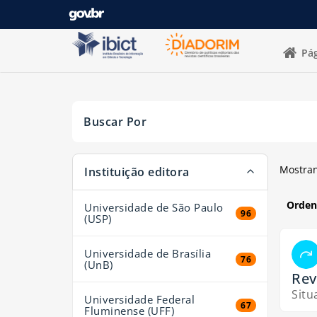
Mostrando
Pular para o conteúdo
141 - 160
resultados de
3,732
para a busca '
'
Pág
Buscar Por
A página será recarregada quando um filtro for sel
Mostra
Instituição editora
Orden
Universidade de São Paulo
96 resultados
96
(USP)
Universidade de Brasília
76 resultados
76
(UnB)
Rev
Situ
Universidade Federal
67 resultados
67
Fluminense (UFF)