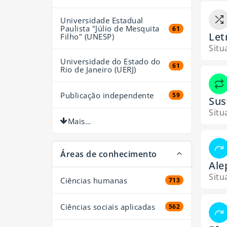
Universidade Estadual
Paulista "Júlio de Mesquita
61 resultados
61
Let
Filho" (UNESP)
Situ
Universidade do Estado do
61 resultados
61
Rio de Janeiro (UERJ)
Publicação independente
59 resultados
59
Sus
Situ
Mais…
Áreas de conhecimento
Ale
Situ
Ciências humanas
713 resultados
713
Ciências sociais aplicadas
562 resultados
562