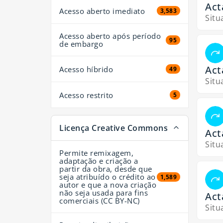
Act
Acesso aberto imediato
3,583 resultados
3,583
Situ
Acesso aberto após período
95 resultados
95
de embargo
Act
Acesso híbrido
49 resultados
49
Situ
Acesso restrito
5 resultados
5
Licença Creative Commons
Act
Situ
Permite remixagem,
adaptação e criação a
partir da obra, desde que
seja atribuído o crédito ao
1,589 resultados
1,589
autor e que a nova criação
não seja usada para fins
Act
comerciais (CC BY-NC)
Situ