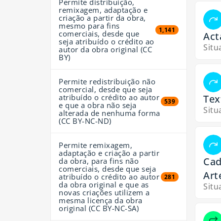
Permite distribuição,
remixagem, adaptação e
criação a partir da obra,
mesmo para fins
1,141 resultados
1,141
comerciais, desde que
Act
seja atribuído o crédito ao
Situ
autor da obra original (CC
BY)
Permite redistribuição não
comercial, desde que seja
Tex
atribuído o crédito ao autor
539 resultados
539
e que a obra não seja
Situ
alterada de nenhuma forma
(CC BY-NC-ND)
Permite remixagem,
adaptação e criação a partir
Cad
da obra, para fins não
comerciais, desde que seja
Art
atribuído o crédito ao autor
281 resultados
281
da obra original e que as
Situ
novas criações utilizem a
mesma licença da obra
original (CC BY-NC-SA)