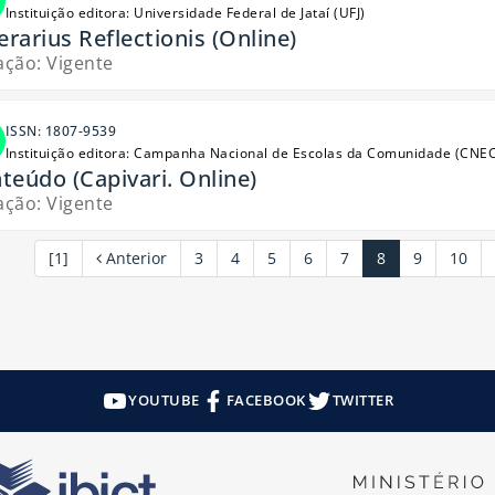
Instituição editora: Universidade Federal de Jataí (UFJ)
nerarius Reflectionis (Online)
ação: Vigente
ISSN: 1807-9539
Instituição editora: Campanha Nacional de Escolas da Comunidade (CNE
teúdo (Capivari. Online)
ação: Vigente
[1]
Anterior
3
4
5
6
7
8
9
10
YOUTUBE
FACEBOOK
TWITTER