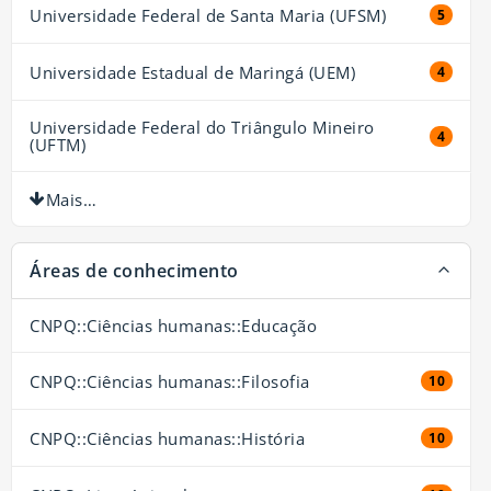
Universidade Federal de Santa Maria (UFSM)
5 resul
5
Universidade Estadual de Maringá (UEM)
4 resul
4
Universidade Federal do Triângulo Mineiro
4 resul
4
(UFTM)
Mais…
Áreas de conhecimento
CNPQ::Ciências humanas::Educação
CNPQ::Ciências humanas::Filosofia
10 resul
10
CNPQ::Ciências humanas::História
10 resul
10