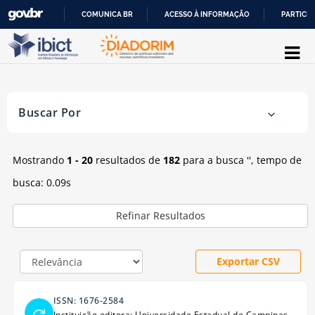
COMUNICA BR
ACESSO À INFORMAÇÃO
PARTICIP
Mostrando
Pular para o conteúdo
1 - 20
resultados de
182
para a busca '
'
IR
PARA
O
Buscar Por
CONTEÚDO
Mostrando
1 - 20
resultados de
182
para a busca '
'
, tempo de
busca: 0.09s
Refinar Resultados
Exportar CSV
ISSN: 1676-2584
Instituição editora: Universidade Estadual de Campinas