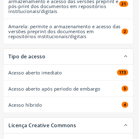
armazenamento e acesso das versões preprint e
21 resul
21
pós-print dos documentos em repositórios
institucionais/digitais
Amarela: permite o armazenamento e acesso das
versões preprint dos documentos em
2 resul
2
repositórios institucionais/digitais
Tipo de acesso
Acesso aberto imediato
173 resul
173
Acesso aberto após período de embargo
5 resul
5
Acesso híbrido
4 resul
4
Licença Creative Commons