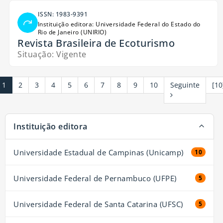
ISSN: 1983-9391
Instituição editora: Universidade Federal do Estado do
Rio de Janeiro (UNIRIO)
Revista Brasileira de Ecoturismo
Situação: Vigente
1
2
3
4
5
6
7
8
9
10
Seguinte
[10
A página será recarregada quando um filtro for selecionado ou
Instituição editora
excluído.
Universidade Estadual de Campinas (Unicamp)
10 resul
10
Universidade Federal de Pernambuco (UFPE)
5 resul
5
Universidade Federal de Santa Catarina (UFSC)
5 resul
5