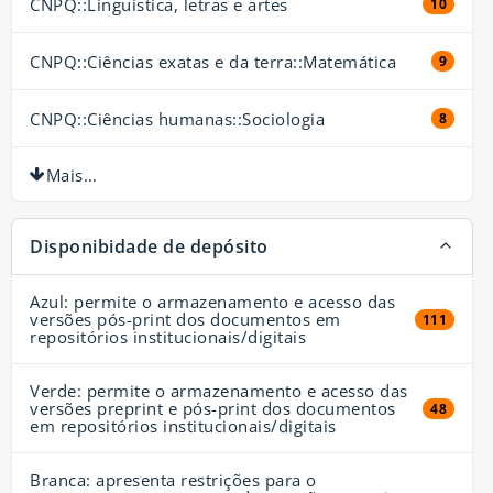
CNPQ::Linguística, letras e artes
10 resul
10
CNPQ::Ciências exatas e da terra::Matemática
9 resul
9
CNPQ::Ciências humanas::Sociologia
8 resul
8
Mais…
Disponibidade de depósito
Azul: permite o armazenamento e acesso das
versões pós-print dos documentos em
111 resul
111
repositórios institucionais/digitais
Verde: permite o armazenamento e acesso das
versões preprint e pós-print dos documentos
48 resul
48
em repositórios institucionais/digitais
Branca: apresenta restrições para o