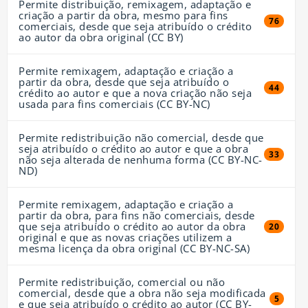
Permite distribuição, remixagem, adaptação e
criação a partir da obra, mesmo para fins
76 resul
76
comerciais, desde que seja atribuído o crédito
ao autor da obra original (CC BY)
Permite remixagem, adaptação e criação a
partir da obra, desde que seja atribuído o
44 resul
44
crédito ao autor e que a nova criação não seja
usada para fins comerciais (CC BY-NC)
Permite redistribuição não comercial, desde que
seja atribuído o crédito ao autor e que a obra
33 resul
33
não seja alterada de nenhuma forma (CC BY-NC-
ND)
Permite remixagem, adaptação e criação a
partir da obra, para fins não comerciais, desde
que seja atribuído o crédito ao autor da obra
20 resul
20
original e que as novas criações utilizem a
mesma licença da obra original (CC BY-NC-SA)
Permite redistribuição, comercial ou não
comercial, desde que a obra não seja modificada
5 resul
5
e que seja atribuído o crédito ao autor (CC BY-