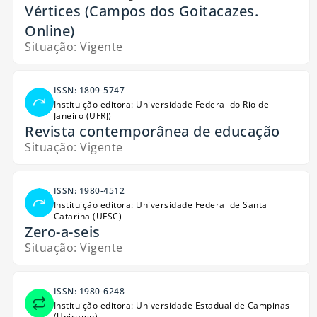
Vértices (Campos dos Goitacazes.
Online)
Situação: Vigente
ISSN: 1809-5747
Instituição editora: Universidade Federal do Rio de
Janeiro (UFRJ)
Revista contemporânea de educação
Situação: Vigente
ISSN: 1980-4512
Instituição editora: Universidade Federal de Santa
Catarina (UFSC)
Zero-a-seis
Situação: Vigente
ISSN: 1980-6248
Instituição editora: Universidade Estadual de Campinas
(Unicamp)