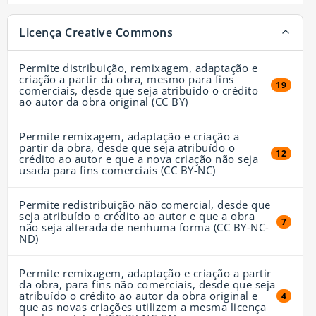
Licença Creative Commons
Permite distribuição, remixagem, adaptação e
criação a partir da obra, mesmo para fins
19 resul
19
comerciais, desde que seja atribuído o crédito
ao autor da obra original (CC BY)
Permite remixagem, adaptação e criação a
partir da obra, desde que seja atribuído o
12 resul
12
crédito ao autor e que a nova criação não seja
usada para fins comerciais (CC BY-NC)
Permite redistribuição não comercial, desde que
seja atribuído o crédito ao autor e que a obra
7 resul
7
não seja alterada de nenhuma forma (CC BY-NC-
ND)
Permite remixagem, adaptação e criação a partir
da obra, para fins não comerciais, desde que seja
atribuído o crédito ao autor da obra original e
4 resul
4
que as novas criações utilizem a mesma licença