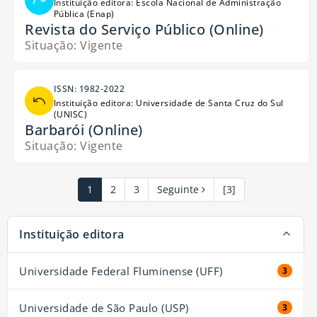
Instituição editora: Escola Nacional de Administração
Pública (Enap)
Revista do Serviço Público (Online)
Situação: Vigente
ISSN: 1982-2022
Instituição editora: Universidade de Santa Cruz do Sul
(UNISC)
Barbarói (Online)
Situação: Vigente
1
2
3
Seguinte
[3]
A página será recarregada quando um filtro for selecionado ou
Instituição editora
excluído.
Universidade Federal Fluminense (UFF)
3 resul
3
Universidade de São Paulo (USP)
3 resul
3