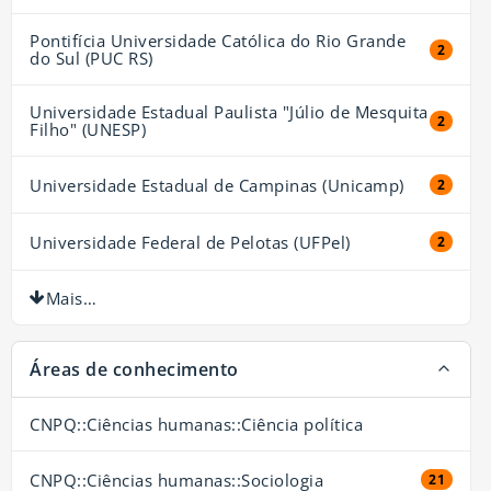
Pontifícia Universidade Católica do Rio Grande
2 resul
2
do Sul (PUC RS)
Universidade Estadual Paulista "Júlio de Mesquita
2 resul
2
Filho" (UNESP)
Universidade Estadual de Campinas (Unicamp)
2 resul
2
Universidade Federal de Pelotas (UFPel)
2 resul
2
Mais…
Áreas de conhecimento
CNPQ::Ciências humanas::Ciência política
CNPQ::Ciências humanas::Sociologia
21 resul
21