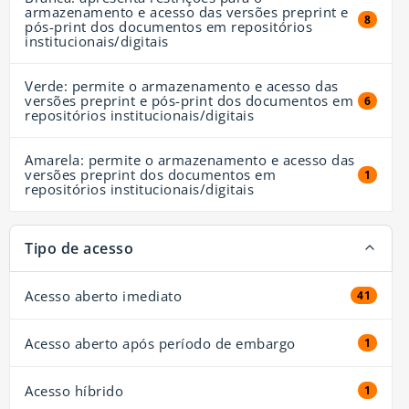
armazenamento e acesso das versões preprint e
8 resul
8
pós-print dos documentos em repositórios
institucionais/digitais
Verde: permite o armazenamento e acesso das
versões preprint e pós-print dos documentos em
6 resul
6
repositórios institucionais/digitais
Amarela: permite o armazenamento e acesso das
versões preprint dos documentos em
1 resul
1
repositórios institucionais/digitais
Tipo de acesso
Acesso aberto imediato
41 resul
41
Acesso aberto após período de embargo
1 resul
1
Acesso híbrido
1 resul
1