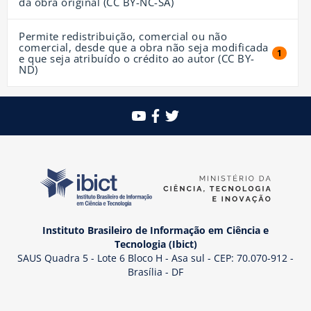
da obra original (CC BY-NC-SA)
Permite redistribuição, comercial ou não
comercial, desde que a obra não seja modificada
1 resul
1
e que seja atribuído o crédito ao autor (CC BY-
ND)
Instituto Brasileiro de Informação em Ciência e
Tecnologia (Ibict)
SAUS Quadra 5 - Lote 6 Bloco H - Asa sul - CEP: 70.070-912 -
Brasília - DF