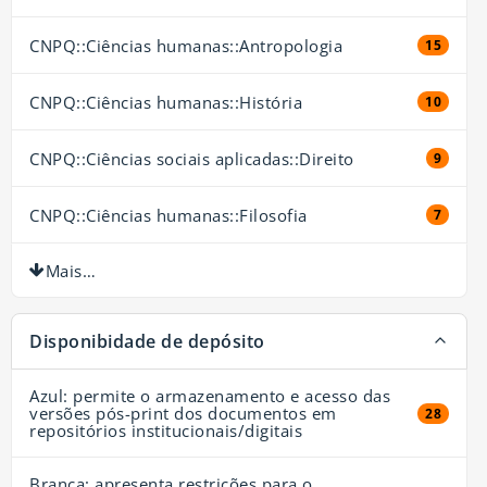
CNPQ::Ciências humanas::Antropologia
15 resul
15
CNPQ::Ciências humanas::História
10 resul
10
CNPQ::Ciências sociais aplicadas::Direito
9 resul
9
CNPQ::Ciências humanas::Filosofia
7 resul
7
Mais…
Disponibidade de depósito
Azul: permite o armazenamento e acesso das
versões pós-print dos documentos em
28 resul
28
repositórios institucionais/digitais
Branca: apresenta restrições para o