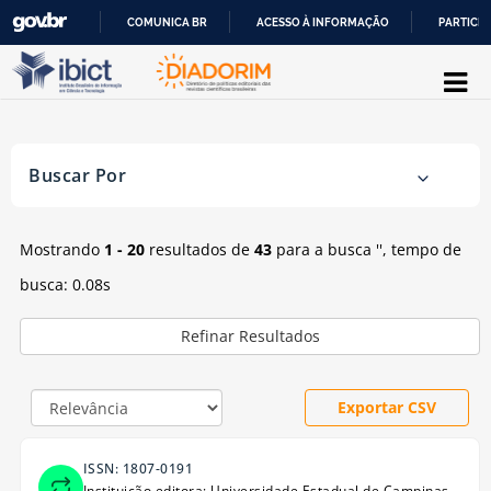
COMUNICA BR
ACESSO À INFORMAÇÃO
PARTICIP
Mostrando
Pular para o conteúdo
1 - 20
resultados de
43
para a busca '
'
IR
PARA
O
Buscar Por
CONTEÚDO
Mostrando
1 - 20
resultados de
43
para a busca '
'
, tempo de
busca: 0.08s
Refinar Resultados
Exportar CSV
ISSN: 1807-0191
Instituição editora: Universidade Estadual de Campinas