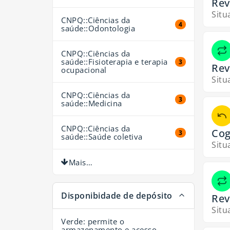
Rev
Situ
CNPQ::Ciências da
4 resultados
4
saúde::Odontologia
CNPQ::Ciências da
saúde::Fisioterapia e terapia
3 resultados
3
Rev
ocupacional
Situ
CNPQ::Ciências da
3 resultados
3
saúde::Medicina
CNPQ::Ciências da
Cog
3 resultados
3
saúde::Saúde coletiva
Situ
Mais…
Disponibidade de depósito
Rev
Situ
Verde: permite o
armazenamento e acesso