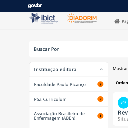
Mostrando
Pular para o conteúdo
1 - 20
resultados de
29
para a busca '
'
Pág
Buscar Por
A página será recarregada quando um filtro for sel
Mostra
Instituição editora
Orden
Faculdade Paulo Picanço
2 resultados
2
PSZ Curriculum
2 resultados
2
Rev
Associação Brasileira de
1 resultados
1
Enfermagem (ABEn)
Situ