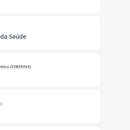
 da Saúde
stética (SOBENFeE)
S)