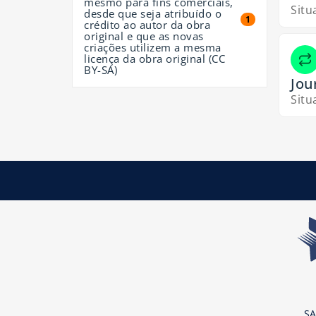
mesmo para fins comerciais,
Situ
desde que seja atribuído o
1 resultados
1
crédito ao autor da obra
original e que as novas
criações utilizem a mesma
licença da obra original (CC
BY-SA)
Jou
Situ
SA