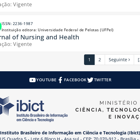
ação: Vigente
ISSN: 2236-1987
Instituição editora: Universidade Federal de Pelotas (UFPel)
rnal of Nursing and Health
ação: Vigente
1
2
Seguinte
[
YOUTUBE
FACEBOOK
TWITTER
Instituto Brasileiro de Informação em Ciência e Tecnologia (Ibict
US Quadra 5 - Lote 6 Bloco H - Asa sul - CEP: 70.070-912 - Brasília -