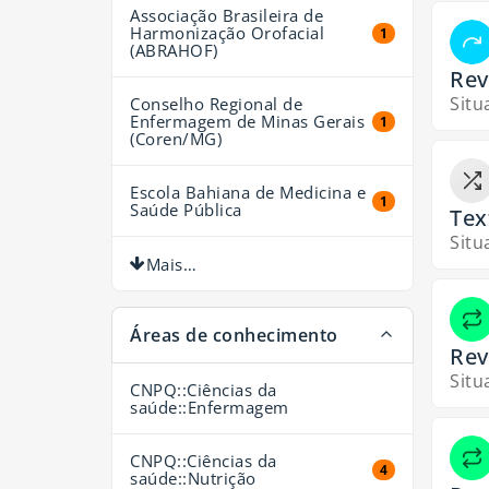
Associação Brasileira de
Harmonização Orofacial
1 resultados
1
(ABRAHOF)
Rev
Situ
Conselho Regional de
Enfermagem de Minas Gerais
1 resultados
1
(Coren/MG)
Escola Bahiana de Medicina e
1 resultados
1
Saúde Pública
Tex
Situ
Mais…
Áreas de conhecimento
Rev
Situ
CNPQ::Ciências da
saúde::Enfermagem
CNPQ::Ciências da
4 resultados
4
saúde::Nutrição