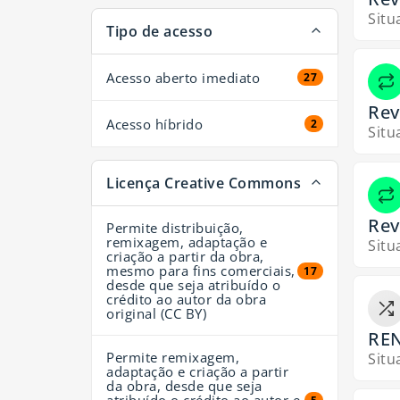
Situ
Tipo de acesso
Acesso aberto imediato
27 resultados
27
Rev
Acesso híbrido
2 resultados
2
Situ
Licença Creative Commons
Rev
Permite distribuição,
remixagem, adaptação e
Situ
criação a partir da obra,
mesmo para fins comerciais,
17 resultados
17
desde que seja atribuído o
crédito ao autor da obra
original (CC BY)
REN
Permite remixagem,
Situ
adaptação e criação a partir
da obra, desde que seja