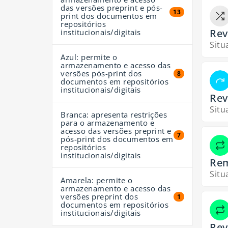
das versões preprint e pós-
13 resultados
13
print dos documentos em
repositórios
Rev
institucionais/digitais
Situ
Azul: permite o
armazenamento e acesso das
versões pós-print dos
8 resultados
8
documentos em repositórios
institucionais/digitais
Rev
Situ
Branca: apresenta restrições
para o armazenamento e
acesso das versões preprint e
7 resultados
7
pós-print dos documentos em
repositórios
institucionais/digitais
Rem
Situ
Amarela: permite o
armazenamento e acesso das
versões preprint dos
1 resultados
1
documentos em repositórios
institucionais/digitais
Rev