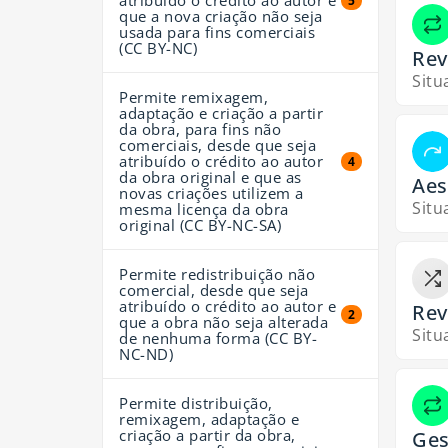
atribuído o crédito ao autor e
5 resultados
5
que a nova criação não seja
usada para fins comerciais
(CC BY-NC)
Rev
Situ
Permite remixagem,
adaptação e criação a partir
da obra, para fins não
comerciais, desde que seja
atribuído o crédito ao autor
4 resultados
4
da obra original e que as
Aes
novas criações utilizem a
Situ
mesma licença da obra
original (CC BY-NC-SA)
Permite redistribuição não
comercial, desde que seja
atribuído o crédito ao autor e
Rev
2 resultados
2
que a obra não seja alterada
Situ
de nenhuma forma (CC BY-
NC-ND)
Permite distribuição,
remixagem, adaptação e
criação a partir da obra,
Ges