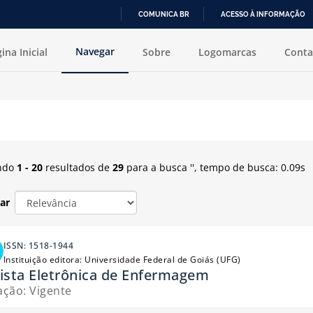
COMUNICA BR
ACESSO À INFORMAÇÃO
IR
Navegar
ina Inicial
Sobre
Logomarcas
Conta
PARA
O
CONTEÚDO
ecionado ou excluído.
ndo
1 - 20
resultados de
29
para a busca '
'
, tempo de busca: 0.09s
ar
ISSN: 1518-1944
Instituição editora: Universidade Federal de Goiás (UFG)
ista Eletrônica de Enfermagem
ação: Vigente