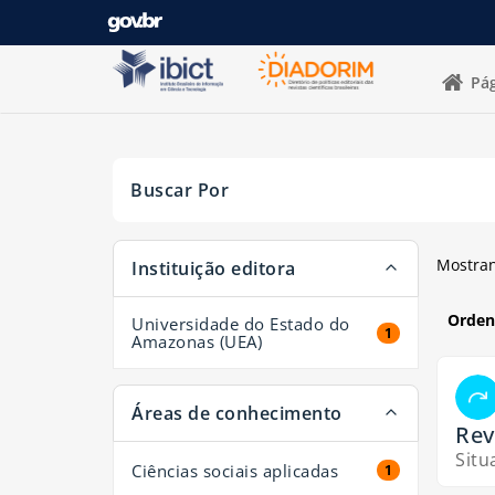
Mostrando
Pular para o conteúdo
1 - 1
resultados de
1
para a busca '
Revista buriti direi
Pág
Buscar Por
A página será recarregada quando um filtro for sel
Mostra
Instituição editora
Orden
Universidade do Estado do
1 resultados
1
Amazonas (UEA)
Áreas de conhecimento
Rev
Situ
Ciências sociais aplicadas
1 resultados
1