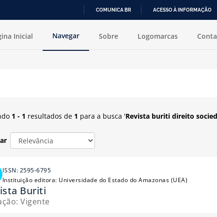
COMUNICA BR
ACESSO À INFORMAÇÃO
to sociedade e sustentabilidade
'
IR
Navegar
ina Inicial
Sobre
Logomarcas
Conta
PARA
O
CONTEÚDO
ecionado ou excluído.
ndo
1 - 1
resultados de
1
para a busca '
Revista buriti direito soci
ar
ISSN: 2595-6795
Instituição editora: Universidade do Estado do Amazonas (UEA)
ista Buriti
ação: Vigente