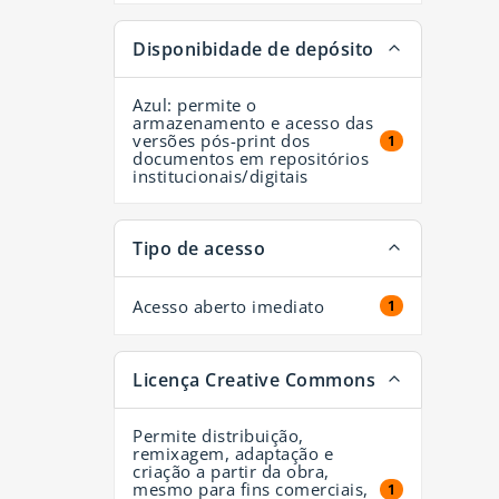
Disponibidade de depósito
Azul: permite o
armazenamento e acesso das
versões pós-print dos
1 resultados
1
documentos em repositórios
institucionais/digitais
Tipo de acesso
Acesso aberto imediato
1 resultados
1
Licença Creative Commons
Permite distribuição,
remixagem, adaptação e
criação a partir da obra,
mesmo para fins comerciais,
1 resultados
1