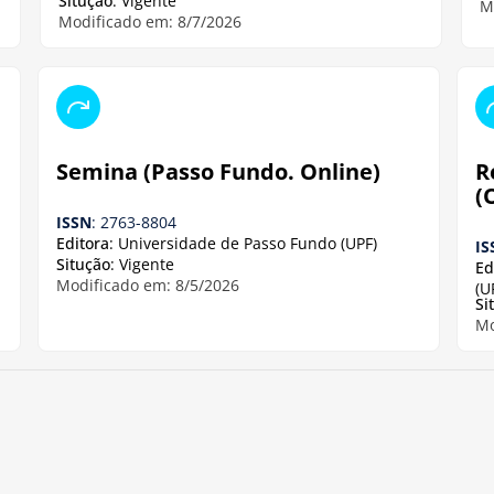
Situção
: Vigente
M
Modificado em: 8/7/2026
Semina (Passo Fundo. Online)
R
(
ISSN
: 2763-8804
Editora
: Universidade de Passo Fundo (UPF)
IS
Situção
: Vigente
Ed
Modificado em: 8/5/2026
(U
Si
Mo