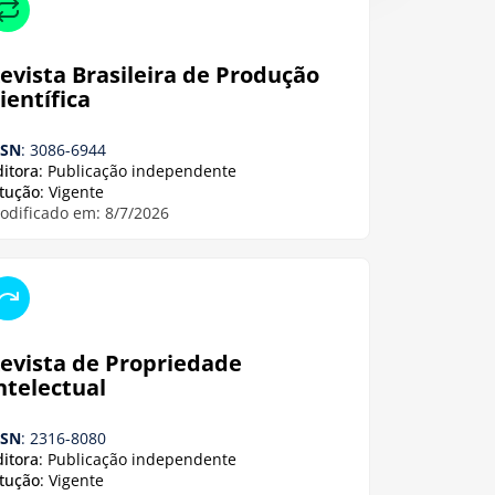
evista Brasileira de Produção
ientífica
SSN
: 3086-6944
ditora
: Publicação independente
itução
: Vigente
odificado em: 8/7/2026
evista de Propriedade
ntelectual
SSN
: 2316-8080
ditora
: Publicação independente
itução
: Vigente