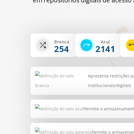
em repositórios digitais de acesso
Branca
Azul
254
2141
Apresenta restrições 
institucionais/digitais
Permite o armazenamento 
Permite o armazename