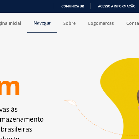
COMUNICA BR
ACESSO À INFORMAÇÃO
IR
Navegar
ina Inicial
Sobre
Logomarcas
Conta
PARA
O
CONTEÚDO
im
vas às
armazenamento
 brasileiras