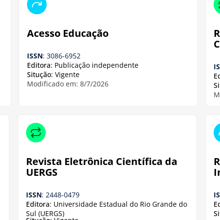
Acesso Educação
R
C
ISSN
: 3086-6952
Editora
: Publicação independente
I
Situção
: Vigente
E
Modificado em: 8/7/2026
S
M
Revista Eletrônica Científica da
R
UERGS
I
ISSN
: 2448-0479
I
Editora
: Universidade Estadual do Rio Grande do
E
Sul (UERGS)
S