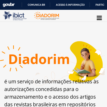
COMUNICA BR
ACESSO À INFORMAÇÃO
PARTICIP
Pular para o conteúdo
IR
PARA
O
CONTEÚDO
D
iadorim
é um serviço de informações relativas às
autorizações concedidas para o
armazenamento
e o acesso dos artigos
das revistas brasileiras
em repositórios