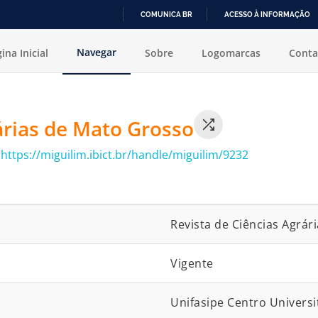
COMUNICA BR
ACESSO À INFORMAÇÃO
IR
Navegar
ina Inicial
Sobre
Logomarcas
Conta
PARA
O
CONTEÚDO
árias de Mato Grosso
:
https://miguilim.ibict.br/handle/miguilim/9232
Revista de Ciências Agrár
Vigente
Unifasipe Centro Universi