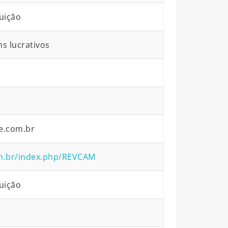
uição
ns lucrativos
pe.com.br
com.br/index.php/REVCAM
uição