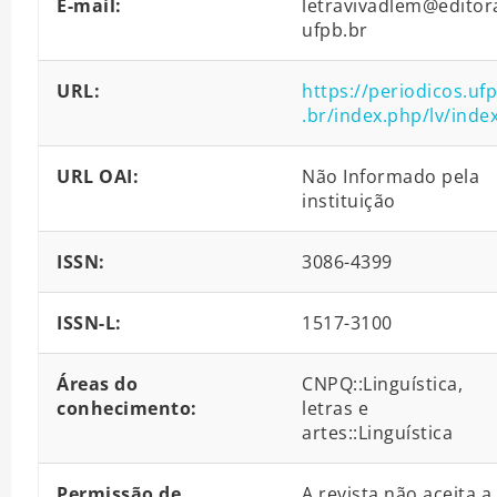
E-mail:
letravivadlem@editor
ufpb.br
URL:
https://periodicos.uf
.br/index.php/lv/inde
URL OAI:
Não Informado pela
instituição
ISSN:
3086-4399
ISSN-L:
1517-3100
Áreas do
CNPQ::Linguística,
conhecimento:
letras e
artes::Linguística
Permissão de
A revista não aceita a