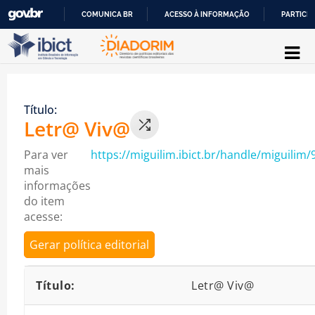
COMUNICA BR
ACESSO À INFORMAÇÃO
PARTICIP
Pular para o conteúdo
IR
PARA
O
Título:
CONTEÚDO
Letr@ Viv@
Para ver
https://miguilim.ibict.br/handle/miguilim/
mais
informações
do item
acesse:
Gerar política editorial
Detalhes bibliográficos
Título:
Letr@ Viv@