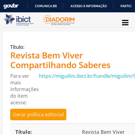
COMUNICA BR
ACESSO À INFORMAÇÃO
PARTICIP
Pular para o conteúdo
IR
PARA
O
Título:
CONTEÚDO
Revista Bem Viver
Compartilhando Saberes
Para ver
https://miguilim.ibict.br/handle/miguilim/
mais
informações
do item
acesse:
Gerar política editorial
Detalhes bibliográficos
Título:
Revista Bem Viver