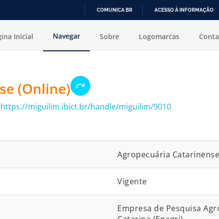
COMUNICA BR
ACESSO À INFORMAÇÃO
IR
Navegar
ina Inicial
Sobre
Logomarcas
Conta
PARA
O
CONTEÚDO
se (Online)
:
https://miguilim.ibict.br/handle/miguilim/9010
Agropecuária Catarinense
Vigente
Empresa de Pesquisa Agro