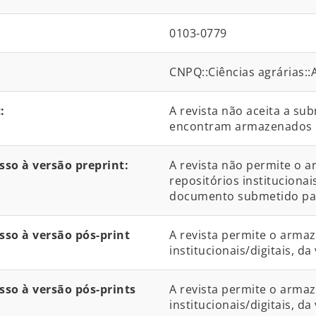
0103-0779
CNPQ::Ciências agrárias:
:
A revista não aceita a su
encontram armazenados 
so à versão preprint:
A revista não permite o 
repositórios institucionai
documento submetido par
so à versão pós-print
A revista permite o arma
institucionais/digitais, d
so à versão pós-prints
A revista permite o arma
institucionais/digitais, da