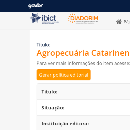
Pular para o conteúdo
Pág
Título:
Agropecuária Catarinen
Para ver mais informações do item acesse
Gerar política editorial
Detalhes bibliográficos
Título:
Situação:
Instituição editora: