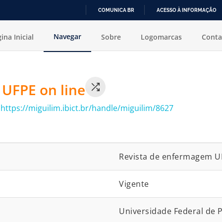
COMUNICA BR
ACESSO À INFORMAÇÃO
IR
Navegar
ina Inicial
Sobre
Logomarcas
Conta
PARA
O
CONTEÚDO
UFPE on line
:
https://miguilim.ibict.br/handle/miguilim/8627
Revista de enfermagem UF
Vigente
Universidade Federal de