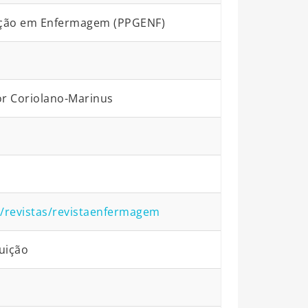
ção em Enfermagem (PPGENF)
r Coriolano-Marinus
r/revistas/revistaenfermagem
uição