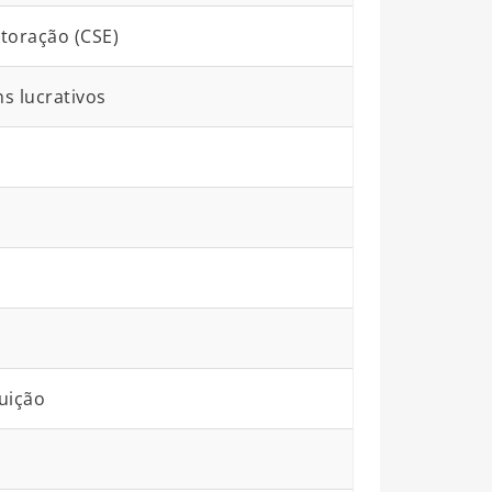
toração (CSE)
ns lucrativos
uição