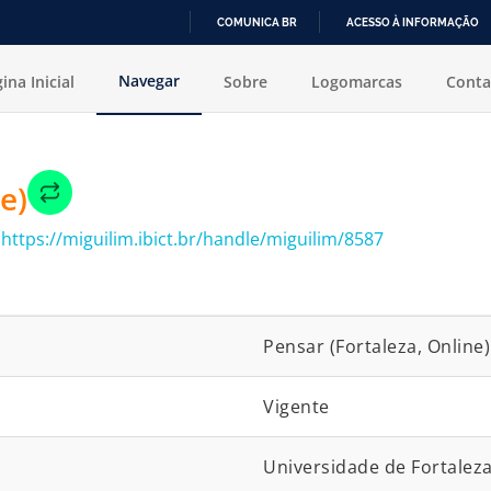
COMUNICA BR
ACESSO À INFORMAÇÃO
IR
Navegar
ina Inicial
Sobre
Logomarcas
Conta
PARA
O
CONTEÚDO
e)
:
https://miguilim.ibict.br/handle/miguilim/8587
Pensar (Fortaleza, Online)
Vigente
Universidade de Fortalez