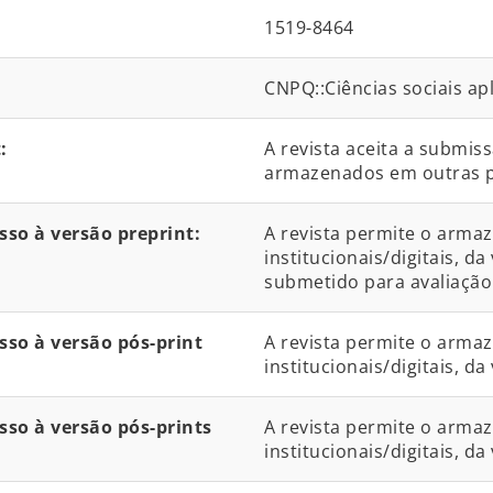
1519-8464
CNPQ::Ciências sociais apl
:
A revista aceita a submis
armazenados em outras 
so à versão preprint:
A revista permite o arma
institucionais/digitais, 
submetido para avaliação
so à versão pós-print
A revista permite o arma
institucionais/digitais, d
so à versão pós-prints
A revista permite o arma
institucionais/digitais, da