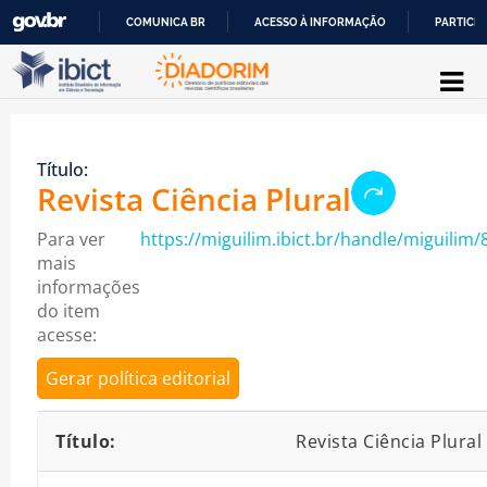
COMUNICA BR
ACESSO À INFORMAÇÃO
PARTICIP
Pular para o conteúdo
IR
PARA
O
Título:
CONTEÚDO
Revista Ciência Plural
Para ver
https://miguilim.ibict.br/handle/miguilim/
mais
informações
do item
acesse:
Gerar política editorial
Detalhes bibliográficos
Título:
Revista Ciência Plural