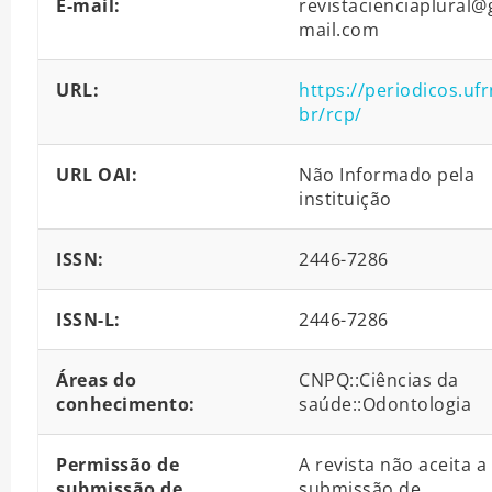
E-mail:
revistacienciaplural@
mail.com
URL:
https://periodicos.ufr
br/rcp/
URL OAI:
Não Informado pela
instituição
ISSN:
2446-7286
ISSN-L:
2446-7286
Áreas do
CNPQ::Ciências da
conhecimento:
saúde::Odontologia
Permissão de
A revista não aceita a
submissão de
submissão de