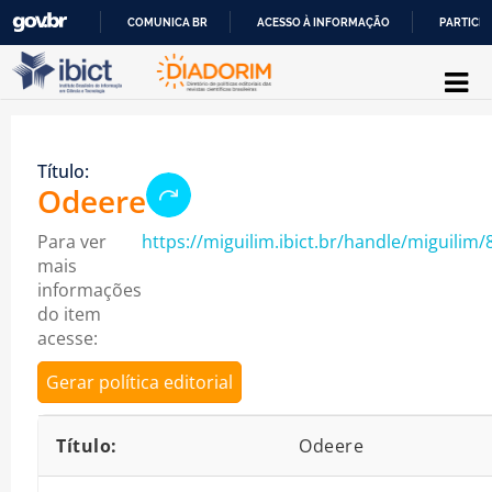
COMUNICA BR
ACESSO À INFORMAÇÃO
PARTICIP
Pular para o conteúdo
IR
PARA
O
Título:
CONTEÚDO
Odeere
Para ver
https://miguilim.ibict.br/handle/miguilim/
mais
informações
do item
acesse:
Gerar política editorial
Detalhes bibliográficos
Título:
Odeere