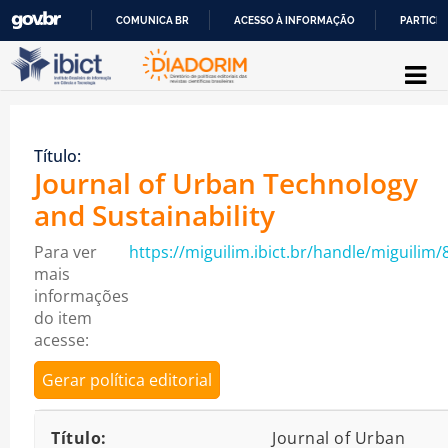
COMUNICA BR
ACESSO À INFORMAÇÃO
PARTICIP
Pular para o conteúdo
IR
PARA
O
Título:
CONTEÚDO
Journal of Urban Technology
and Sustainability
Para ver
https://miguilim.ibict.br/handle/miguilim/
mais
informações
do item
acesse:
Gerar política editorial
Detalhes bibliográficos
Título:
Journal of Urban