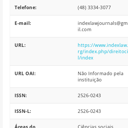
Telefone:
(48) 3334-3077
E-mail:
indexlawjournals@gm
il.com
URL:
https://www.indexlaw
rg/index.php/direitoci
l/index
URL OAI:
Não Informado pela
instituição
ISSN:
2526-0243
ISSN-L:
2526-0243
Áreas do
Ciências sociais