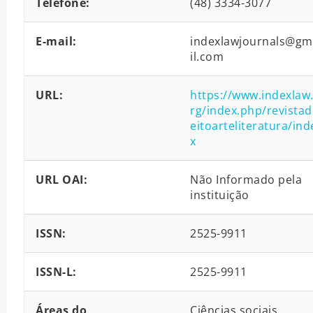
Telefone:
(48) 3334-3077
E-mail:
indexlawjournals@gm
il.com
URL:
https://www.indexlaw
rg/index.php/revistad
eitoarteliteratura/ind
x
URL OAI:
Não Informado pela
instituição
ISSN:
2525-9911
ISSN-L:
2525-9911
Áreas do
Ciências sociais