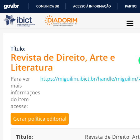
COMUNICA BR
ACESSO À INFORMAÇÃO
PARTICIP
Pular para o conteúdo
IR
PARA
O
Título:
CONTEÚDO
Revista de Direito, Arte e
Literatura
Para ver
https://miguilim.ibict.br/handle/miguilim/
mais
informações
do item
acesse:
Gerar política editorial
Detalhes bibliográficos
Título:
Revista de Direito, Ar