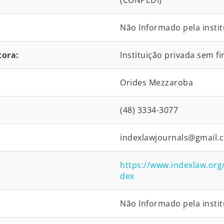
(CONPEDI)
Não Informado pela instit
tora:
Instituição privada sem fi
Orides Mezzaroba
(48) 3334-3077
indexlawjournals@gmail.
https://www.indexlaw.org/i
dex
Não Informado pela instit