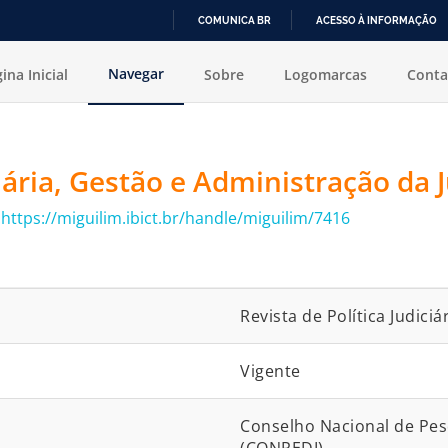
COMUNICA BR
ACESSO À INFORMAÇÃO
IR
Navegar
ina Inicial
Sobre
Logomarcas
Conta
PARA
O
CONTEÚDO
ciária, Gestão e Administração da J
:
https://miguilim.ibict.br/handle/miguilim/7416
Revista de Política Judici
Vigente
Conselho Nacional de Pes