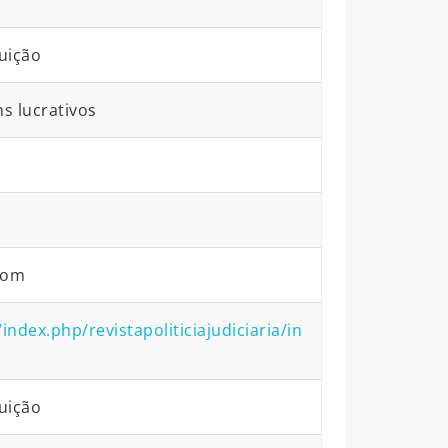
uição
ns lucrativos
com
ndex.php/revistapoliticiajudiciaria/in
uição