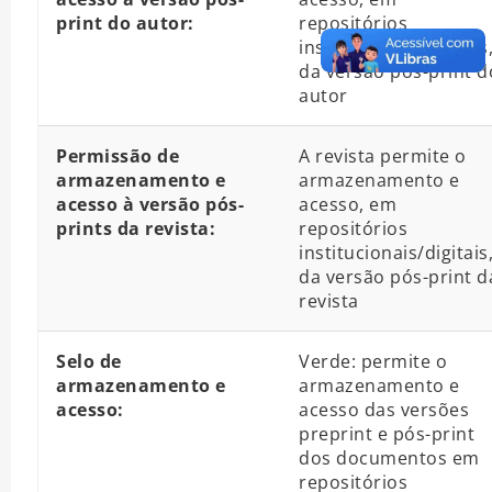
print do autor:
repositórios
institucionais/digitais
da versão pós-print d
autor
Permissão de
A revista permite o
armazenamento e
armazenamento e
acesso à versão pós-
acesso, em
prints da revista:
repositórios
institucionais/digitais
da versão pós-print d
revista
Selo de
Verde: permite o
armazenamento e
armazenamento e
acesso:
acesso das versões
preprint e pós-print
dos documentos em
repositórios