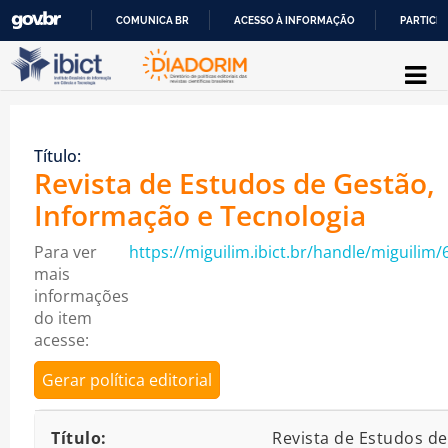
COMUNICA BR
ACESSO À INFORMAÇÃO
PARTICIP
Pular para o conteúdo
IR
PARA
O
Título:
CONTEÚDO
Revista de Estudos de Gestão,
Informação e Tecnologia
Para ver
https://miguilim.ibict.br/handle/miguilim/
mais
informações
do item
acesse:
Gerar política editorial
Detalhes bibliográficos
Título:
Revista de Estudos de