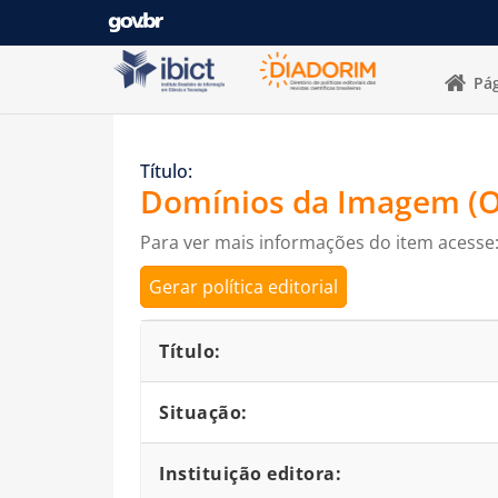
Pular para o conteúdo
Pág
Título:
Domínios da Imagem (O
Para ver mais informações do item acesse
Gerar política editorial
Detalhes bibliográficos
Título:
Situação:
Instituição editora: