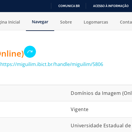
COMUNICA BR
ACESSO À INFORMAÇÃO
IR
Navegar
ina Inicial
Sobre
Logomarcas
Conta
PARA
O
CONTEÚDO
nline)
:
https://miguilim.ibict.br/handle/miguilim/5806
Domínios da Imagem (Onl
Vigente
Universidade Estadual de