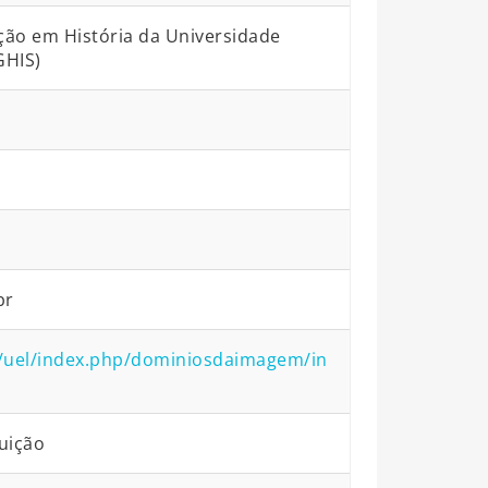
ão em História da Universidade
GHIS)
br
tas/uel/index.php/dominiosdaimagem/in
uição